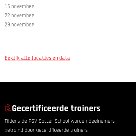
15 november
22 november
29 november
Bekijk alle locaties en data
Gecertificeerde trainers
Tijdens de PSV Soccer School worden deelnemers
getraind door gecertificeerde trainers